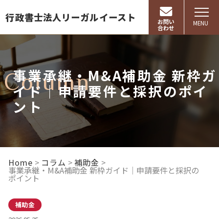
行政書士法人リーガルイースト
お問い
MENU
合わせ
事業承継・M&A補助金 新枠ガ
Column
イド｜申請要件と採択のポイ
ント
Home
コラム
補助金
事業承継・M&A補助金 新枠ガイド｜申請要件と採択の
ポイント
補助金