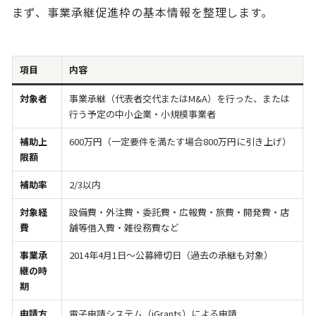
まず、事業承継促進枠の基本情報を整理します。
項目
内容
対象者
事業承継（代表者交代またはM&A）を行った、または
行う予定の中小企業・小規模事業者
補助上
600万円（一定要件を満たす場合800万円に引き上げ）
限額
補助率
2/3以内
対象経
設備費・外注費・委託費・広報費・旅費・開発費・店
費
舗等借入費・雑役務費など
事業承
2014年4月1日〜公募締切日（過去の承継も対象）
継の時
期
申請方
電子申請システム（jGrants）による申請