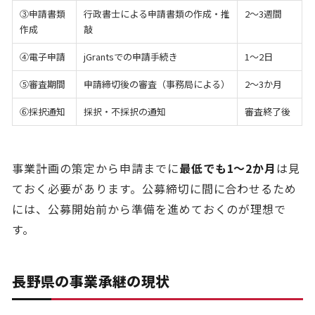
③申請書類
行政書士による申請書類の作成・推
2〜3週間
作成
敲
④電子申請
jGrantsでの申請手続き
1〜2日
⑤審査期間
申請締切後の審査（事務局による）
2〜3か月
⑥採択通知
採択・不採択の通知
審査終了後
事業計画の策定から申請までに
最低でも1〜2か月
は見
ておく必要があります。公募締切に間に合わせるため
には、公募開始前から準備を進めておくのが理想で
す。
長野県の事業承継の現状